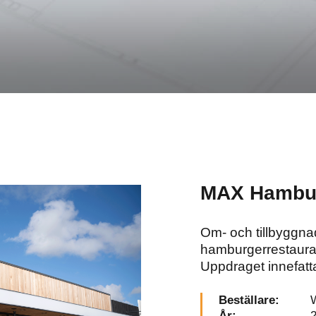
Nödvändiga
Dessa
cookies går
inte att välja
bort. De
behövs för
att
hemsidan
över huvud
taget ska
MAX Hambu
fungera.
Om- och tillbyggnad 
Upplevelse
hamburgerrestaura
För att vår
hemsida ska
Uppdraget innefatt
prestera så
bra som
möjligt
Beställare:
under ditt
År: