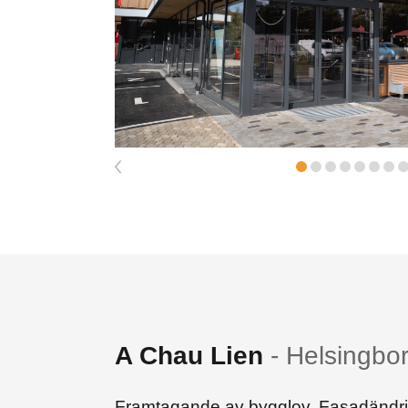
A Chau Lien
-
Helsingbo
Framtagande av bygglov. Fasadändr