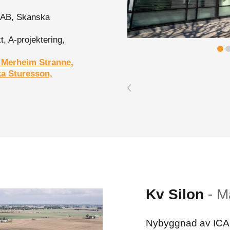
s AB, Skanska
t, A-projektering,
a Merheim Stranne,
ka Sturesson,
Kv Silon
-
M
Nybyggnad av ICA-