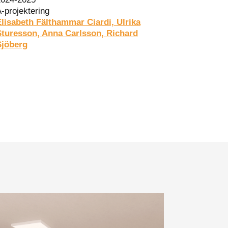
-projektering
Elisabeth Fälthammar Ciardi, Ulrika
Sturesson, Anna Carlsson, Richard
Sjöberg