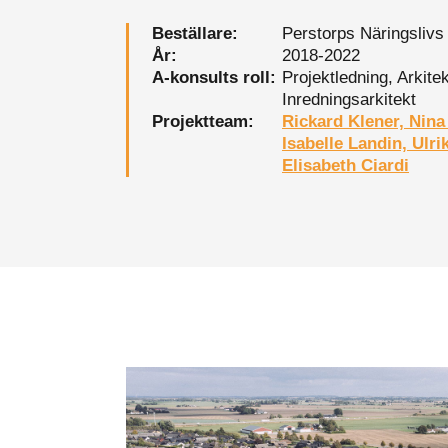
Beställare:
Perstorps Näringsliv
År:
2018-2022
A-konsults roll:
Projektledning, Arkitek
Inredningsarkitekt
Projektteam:
Rickard Klener, Nin
Isabelle Landin, Ulri
Elisabeth Ciardi