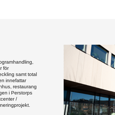
rogramhandling,
 för
ckling samt total
n innefattar
hus, restaurang
gen i Perstorps
center /
eringprojekt.