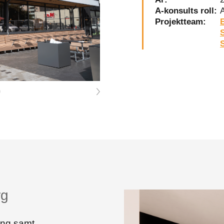
besök. Om
A-konsults roll:
A
du nekar
dessa
Projektteam:
cookies
kommer viss
funktionalitet
att försvinna
från
hemsidan.
rg
ing samt