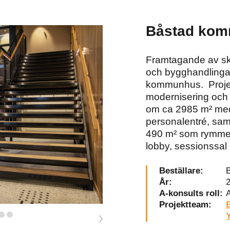
Båstad ko
Framtagande av ski
och bygghandlingar
kommunhus. Proje
modernisering och t
om ca 2985 m² me
personalentré, samt
490 m² som rymme
lobby, sessionssal
Beställare:
År:
A-konsults roll:
A
Projektteam:
E