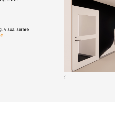
g, visualiserare
ne