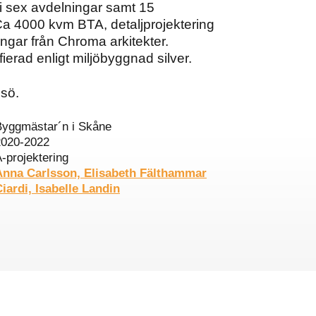
i sex avdelningar samt 15
Ca 4000 kvm BTA, detaljprojektering
ingar från Chroma arkitekter.
ierad enligt miljöbyggnad silver.
sö.
Byggmästar´n i Skåne
2020-2022
-projektering
Anna Carlsson, Elisabeth Fälthammar
iardi, Isabelle Landin