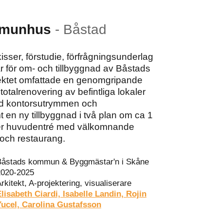
mmunhus
-
Båstad
sser, förstudie, förfrågningsunderlag
 för om- och tillbyggnad av Båstads
ktet omfattade en genomgripande
otalrenovering av befintliga lokaler
d kontorsutrymmen och
 en ny tillbyggnad i två plan om ca 1
r huvudentré med välkomnande
 och restaurang.
Båstads kommun & Byggmästar'n i Skåne
2020-2025
rkitekt, A-projektering, visualiserare
lisabeth Ciardi, Isabelle Landin, Rojin
Yucel, Carolina Gustafsson